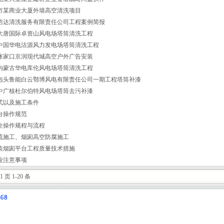
市某商业大厦外墙高空清洗项目
洁达清洗服务有限责任公司工程案例简报
大唐国际卓资山风电场塔筒清洗工程
中国华电沽源风力发电场塔筒清洗工程
张家口京润现代城高空户外广告安装
内蒙古华电库伦风电场塔筒清洗工程
包头鲁能白云鄂博风电有限责任公司一期工程塔筒补漆
中广核杜尔伯特风电场塔筒去污补漆
式以及施工条件
台操作规范
全操作规程与流程
硫施工、烟囱高空防腐施工
装烟囱平台工程质量技术措施
业注意事项
 页 1-20 条