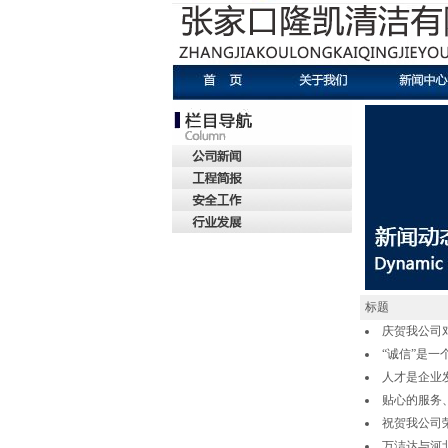
标题
庆贺我公司
“诚信”是
人才是企业
贴心的服务
祝贺我公司
万洁达与河